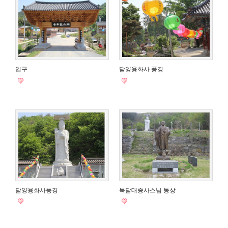
입구
담양용화사 풍경
담양용화사풍경
묵담대종사스님 동상