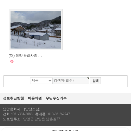
(재) 담양 용화사의 …
정보취급방침
이용약관
무단수집거부
담양용화사
(담당스님)
전화 :
061-381-2683
휴대폰 :
010-8619-2747
도로명주소 :
담양군 담양읍 남촌길77