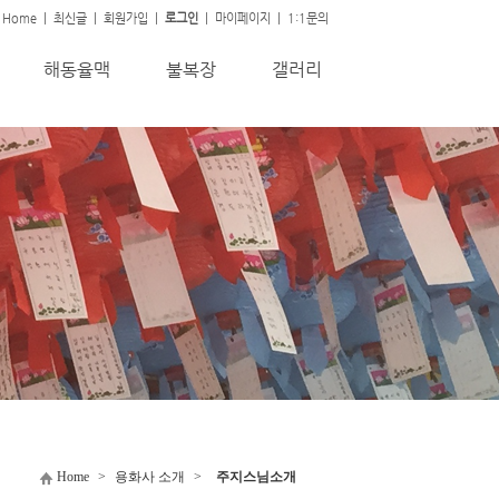
Home
|
최신글
|
회원가입
|
로그인
|
마이페이지
|
1:1문의
해동율맥
불복장
갤러리
Home
>
용화사 소개
>
주지스님소개