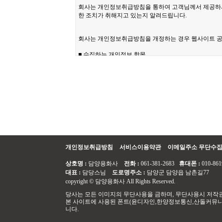
개인정보취급방침
서비스이용약관
이메일주소 무단수
상호명 :
담양용화사
전화 :
061-381-2683
휴대폰 :
010-861
대표 :
담당스님
도로명주소 :
담양군 담양읍 남촌길77
copyright © 담양용화사 All Rights Reserved.
당사는 모든 이미지의 무단사용을 금하며, 무단사용시 저작권
본 사이트에 사용된 폰트(윤디자인,한양정보통신,산돌커뮤니
니다.