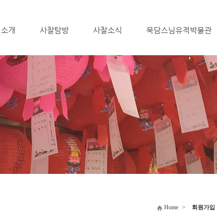
 소개
사찰탐방
사찰소식
묵담스님유적박물관
Home
>
회원가입