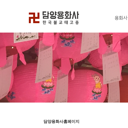
용화사
담양용화사홈페이지